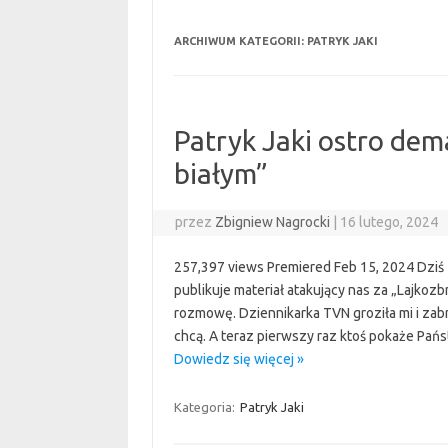
ARCHIWUM KATEGORII:
PATRYK JAKI
Patryk Jaki ostro dem
białym”
przez
Zbigniew Nagrocki
|
16 lutego, 2024
257,397 views Premiered Feb 15, 2024 Dziś 
publikuje materiał atakujący nas za „Lajkozb
rozmowę. Dziennikarka TVN groziła mi i zabr
chcą. A teraz pierwszy raz ktoś pokaże Pańs
Dowiedz się więcej »
Kategoria:
Patryk Jaki