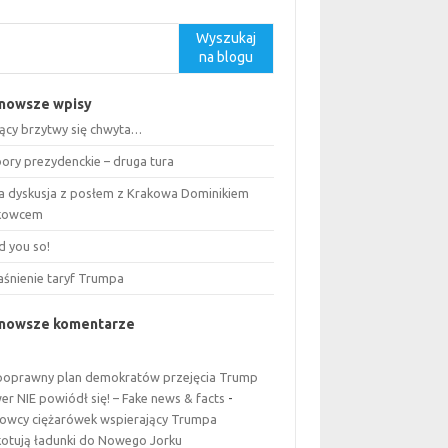
kaj
Wyszukaj
na blogu
nowsze wpisy
ący brzytwy się chwyta…
ory prezydenckie – druga tura
a dyskusja z posłem z Krakowa Dominikiem
kowcem
ld you so!
aśnienie taryf Trumpa
jnowsze komentarze
poprawny plan demokratów przejęcia Trump
er NIE powiódł się! – Fake news & facts
-
rowcy ciężarówek wspierający Trumpa
kotują ładunki do Nowego Jorku