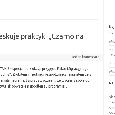
Szu
Naj
Ton
askuje praktyki „Czarno na
Wyb
Moj
Jaś
Jeden komentarz
I to
TVN 24 specjalnie z okazji przyjęcia Paktu Migracyjnego
Wyj
rodnię”. Zrobiłem im jednak niespodziankę i nagrałem całą
aniała nagrania. Są przyzwyczajeni, że wycinają sobie co
Na
twu jak powstaje najpodlejszy program III…
Nie
Tow
Kie
boj