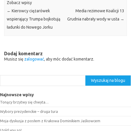
Zobacz wpisy
←
Kierowcy ciężarówek
Media reżimowe Koalicji 13
wspierający Trumpa bojkotują
Grudnia nabrały wody w usta
→
ładunki do Nowego Jorku
Dodaj komentarz
Musisz się
zalogować
, aby móc dodać komentarz.
Szukaj
Wyszukaj na blogu
Najnowsze wpisy
Tonący brzytwy się chwyta…
Wybory prezydenckie – druga tura
Moja dyskusja z posłem z Krakowa Dominikiem Jaśkowcem
I told you so!