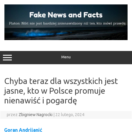
Przejdź
do
treści
Menu
Chyba teraz dla wszystkich jest
jasne, kto w Polsce promuje
nienawiść i pogardę
przez
Zbigniew Nagrocki
|
22 lutego, 2024
Goran Andrijanić