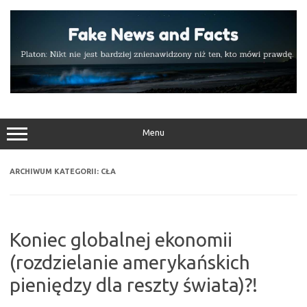
Przejdź
do
treści
Menu
ARCHIWUM KATEGORII:
CŁA
Koniec globalnej ekonomii
(rozdzielanie amerykańskich
pieniędzy dla reszty świata)?!