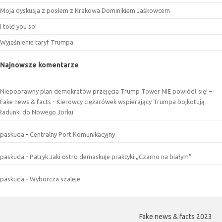
Moja dyskusja z posłem z Krakowa Dominikiem Jaśkowcem
I told you so!
Wyjaśnienie taryf Trumpa
Najnowsze komentarze
Niepoprawny plan demokratów przejęcia Trump Tower NIE powiódł się! –
Fake news & facts
-
Kierowcy ciężarówek wspierający Trumpa bojkotują
ładunki do Nowego Jorku
paskuda
-
Centralny Port Komunikacyjny
paskuda
-
Patryk Jaki ostro demaskuje praktyki „Czarno na białym”
paskuda
-
Wyborcza szaleje
Fake news & facts 2023