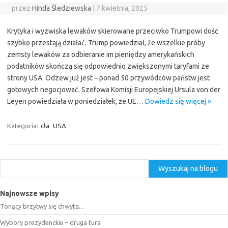
przez
Hinda Śledziewska
|
7 kwietnia, 2025
Krytyka i wyzwiska lewaków skierowane przeciwko Trumpowi dość
szybko przestają działać. Trump powiedział, że wszelkie próby
zemsty lewaków za odbieranie im pieniędzy amerykańskich
podatników skończą się odpowiednio zwiększonymi taryfami ze
strony USA. Odzew już jest – ponad 50 przywódców państw jest
gotowych negocjować. Szefowa Komisji Europejskiej Ursula von der
Leyen powiedziała w poniedziałek, że UE…
Dowiedz się więcej »
Kategoria:
cła
USA
Szukaj
Wyszukaj na blogu
Najnowsze wpisy
Tonący brzytwy się chwyta…
Wybory prezydenckie – druga tura