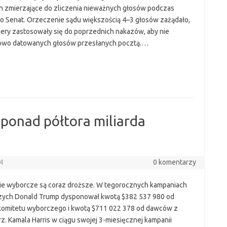
h zmierzające do zliczenia nieważnych głosów podczas
o Senat. Orzeczenie sądu większością 4–3 głosów zażądało,
mery zastosowały się do poprzednich nakazów, aby nie
łowo datowanych głosów przesłanych pocztą.…
 ponad półtora miliarda
24
0 komentarzy
e wyborcze są coraz droższe. W tegorocznych kampaniach
ych Donald Trump dysponował kwotą $382 537 980 od
omitetu wyborczego i kwotą $711 022 378 od dawców z
z. Kamala Harris w ciągu swojej 3-miesięcznej kampanii