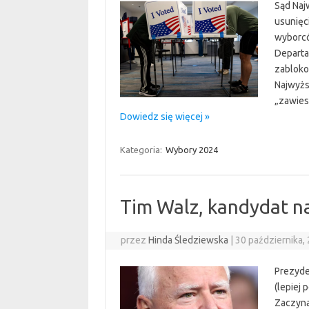
Sąd Naj
usunięc
wyborców
Departa
zabloko
Najwyższ
„zawies
Dowiedz się więcej »
Kategoria:
Wybory 2024
Tim Walz, kandydat n
przez
Hinda Śledziewska
|
30 października,
Prezyde
(lepiej
Zaczyna