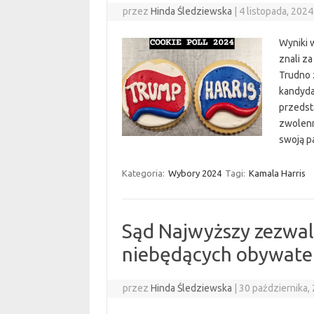
przez
Hinda Śledziewska
|
4 listopada, 2024
Wyniki 
znali z
Trudno 
kandyda
przedst
zwolenn
swoją p
Kategoria:
Wybory 2024
Tagi:
Kamala Harris
Sąd Najwyższy zezwal
niebędących obywate
przez
Hinda Śledziewska
|
30 października,