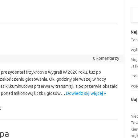
Szu
Naj
Ton
Wyb
0 komentarzy
Moj
Jaś
 prezydenta i trzykrotnie wygrał! W 2020 roku, tuż po
I to
 zakończeniu głosowania. Ok. godziny pierwszej w nocy
Wyj
s kilkuminutowa przerwa w transmisji, a po przerwie okazało
z ponad milionową liczbą głosów…
Dowiedz się więcej »
Na
0
Nie
Tow
Kie
mpa
boj