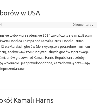
yborów w USA
24
0 komentarzy
ńskie wybory prezydenckie 2024 zakończyły się miażdżącym
twem Donalda Trumpa nad Kamalą Harris. Donald Trump
312 elektorskich głosów (do zwycięstwa potrzebne minimum
270), zdobył większość indywidualnych głosów z przewagą
5 milionów głosów nad Kamalą Harris. Republikanie zdobyli
ę w Senacie i jest prawdopodobne, że zachowają przewagę
 Reprezentantów.
ół Kamali Harris