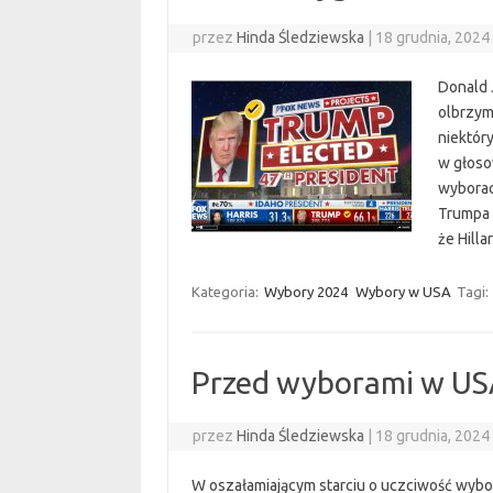
przez
Hinda Śledziewska
|
18 grudnia, 2024
Donald 
olbrzym
niektóry
w głoso
wyborac
Trumpa 
że Hill
Kategoria:
Wybory 2024
Wybory w USA
Tagi:
Przed wyborami w U
przez
Hinda Śledziewska
|
18 grudnia, 2024
W oszałamiającym starciu o uczciwość wyb