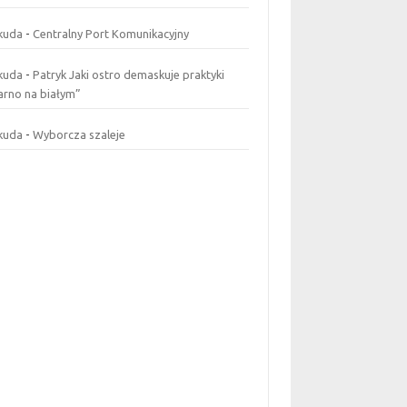
kuda
-
Centralny Port Komunikacyjny
kuda
-
Patryk Jaki ostro demaskuje praktyki
arno na białym”
kuda
-
Wyborcza szaleje