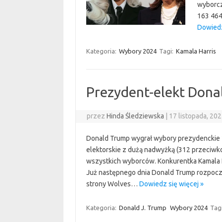
wyborcz
163 464
Dowiedz
Kategoria:
Wybory 2024
Tagi:
Kamala Harris
Prezydent-elekt Dona
przez
Hinda Śledziewska
|
17 listopada, 20
Donald Trump wygrał wybory prezydenckie 2
elektorskie z dużą nadwyżką (312 przeciwk
wszystkich wyborców. Konkurentka Kamala H
Już następnego dnia Donald Trump rozpocz
strony Wolves…
Dowiedz się więcej »
Kategoria:
Donald J. Trump
Wybory 2024
Tag