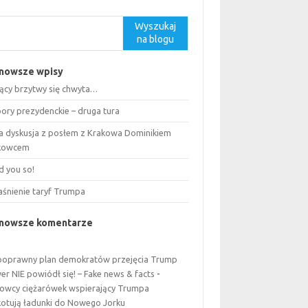
kaj
Wyszukaj
na blogu
nowsze wpisy
ący brzytwy się chwyta…
ory prezydenckie – druga tura
a dyskusja z posłem z Krakowa Dominikiem
kowcem
ld you so!
aśnienie taryf Trumpa
jnowsze komentarze
poprawny plan demokratów przejęcia Trump
er NIE powiódł się! – Fake news & facts
-
rowcy ciężarówek wspierający Trumpa
kotują ładunki do Nowego Jorku