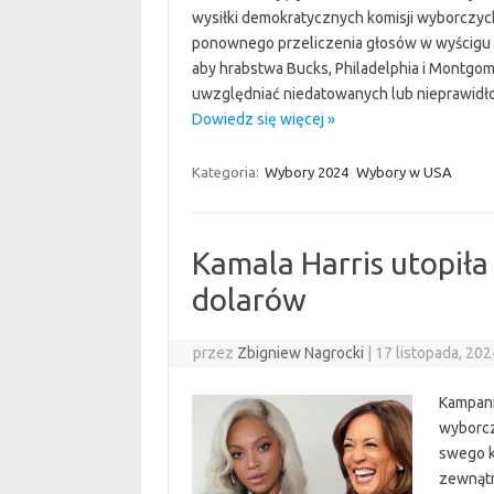
wysiłki demokratycznych komisji wyborczyc
ponownego przeliczenia głosów w wyścigu 
aby hrabstwa Bucks, Philadelphia i Montgo
uwzględniać niedatowanych lub nieprawid
Dowiedz się więcej »
Kategoria:
Wybory 2024
Wybory w USA
Kamala Harris utopiła
dolarów
przez
Zbigniew Nagrocki
|
17 listopada, 20
Kampani
wyborcz
swego k
zewnątr