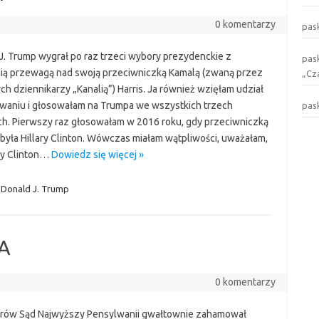
0 komentarzy
pas
J. Trump wygrał po raz trzeci wybory prezydenckie z
pas
ią przewagą nad swoją przeciwniczką Kamalą (zwaną przez
„Cz
ch dziennikarzy „Kanalią”) Harris. Ja również wzięłam udział
waniu i głosowałam na Trumpa we wszystkich trzech
pas
h. Pierwszy raz głosowałam w 2016 roku, gdy przeciwniczką
była Hillary Clinton. Wówczas miałam wątpliwości, uważałam,
ary Clinton…
Dowiedz się więcej »
Donald J. Trump
SA
0 komentarzy
orów Sąd Najwyższy Pensylwanii gwałtownie zahamował