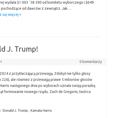
ej wydała $1 003 `58 590 od komitetu wyborczego i $649
 pochodzące od dawców z zewnątrz. Jak…
 się więcej »
ld J. Trump!
24
0 komentarzy
024 z przytłaczającą przewagą. Zdobył nie tylko głosy
o 226), ale również z przewagą prawe 5 milionów głosów
arris następnego dnia po wyborach uznała swoją porażkę.
ął formowanie nowego rządu. Zach de Gregorio, twórca
i:
Donald J. Trump
,
Kamala Harris