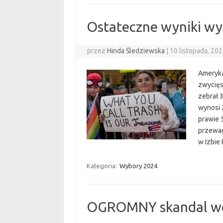
Ostateczne wyniki w
przez
Hinda Śledziewska
|
10 listopada, 20
Ameryka
zwycięs
zebrał 
wynosi 
prawie 
przewag
w Izbie
Kategoria:
Wybory 2024
OGROMNY skandal wok