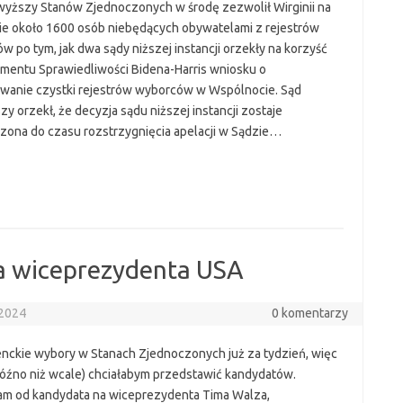
wyższy Stanów Zjednoczonych w środę zezwolił Wirginii na
ie około 1600 osób niebędących obywatelami z rejestrów
 po tym, jak dwa sądy niższej instancji orzekły na korzyść
mentu Sprawiedliwości Bidena-Harris wniosku o
wanie czystki rejestrów wyborców w Wspólnocie. Sąd
y orzekł, że decyzja sądu niższej instancji zostaje
zona do czasu rozstrzygnięcia apelacji w Sądzie…
a wiceprezydenta USA
 2024
0 komentarzy
nckie wybory w Stanach Zjednoczonych już za tydzień, więc
 późno niż wcale) chciałabym przedstawić kandydatów.
m od kandydata na wiceprezydenta Tima Walza,