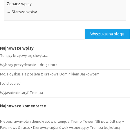
Zobacz wpisy
←
Starsze wpisy
Szukaj
Wyszukaj na blogu
Najnowsze wpisy
Tonący brzytwy się chwyta…
Wybory prezydenckie – druga tura
Moja dyskusja z posłem z Krakowa Dominikiem Jaśkowcem
I told you so!
Wyjaśnienie taryf Trumpa
Najnowsze komentarze
Niepoprawny plan demokratów przejęcia Trump Tower NIE powiódł się! –
Fake news & facts
-
Kierowcy ciężarówek wspierający Trumpa bojkotują