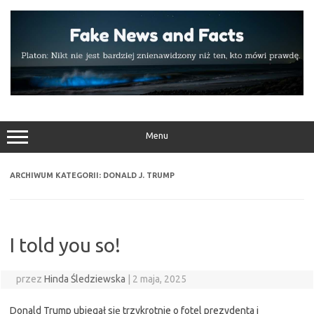
Przejdź
do
treści
Menu
ARCHIWUM KATEGORII:
DONALD J. TRUMP
I told you so!
przez
Hinda Śledziewska
|
2 maja, 2025
Donald Trump ubiegał się trzykrotnie o fotel prezydenta i