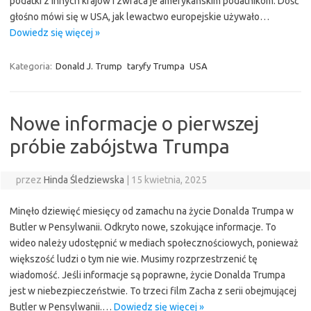
podatki z innych krajów i zwraca je amerykańskim podatnikom. Dość
głośno mówi się w USA, jak lewactwo europejskie używało…
Dowiedz się więcej »
Kategoria:
Donald J. Trump
taryfy Trumpa
USA
Nowe informacje o pierwszej
próbie zabójstwa Trumpa
przez
Hinda Śledziewska
|
15 kwietnia, 2025
Minęło dziewięć miesięcy od zamachu na życie Donalda Trumpa w
Butler w Pensylwanii. Odkryto nowe, szokujące informacje. To
wideo należy udostępnić w mediach społecznościowych, ponieważ
większość ludzi o tym nie wie. Musimy rozprzestrzenić tę
wiadomość. Jeśli informacje są poprawne, życie Donalda Trumpa
jest w niebezpieczeństwie. To trzeci film Zacha z serii obejmującej
Butler w Pensylwanii.…
Dowiedz się więcej »