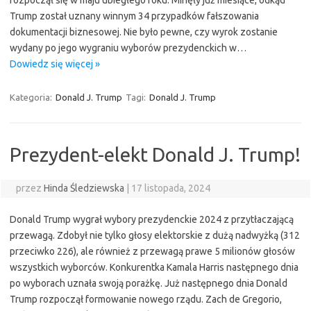
rozpoczął się w maju ubiegłego roku. Minęły już miesiące, odkąd
Trump został uznany winnym 34 przypadków fałszowania
dokumentacji biznesowej. Nie było pewne, czy wyrok zostanie
wydany po jego wygraniu wyborów prezydenckich w…
Dowiedz się więcej »
Kategoria:
Donald J. Trump
Tagi:
Donald J. Trump
Prezydent-elekt Donald J. Trump!
przez
Hinda Śledziewska
|
17 listopada, 2024
Donald Trump wygrał wybory prezydenckie 2024 z przytłaczającą
przewagą. Zdobył nie tylko głosy elektorskie z dużą nadwyżką (312
przeciwko 226), ale również z przewagą prawe 5 milionów głosów
wszystkich wyborców. Konkurentka Kamala Harris następnego dnia
po wyborach uznała swoją porażkę. Już następnego dnia Donald
Trump rozpoczął formowanie nowego rządu. Zach de Gregorio,