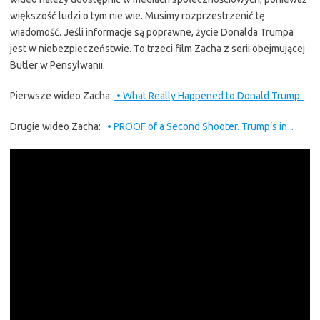
większość ludzi o tym nie wie. Musimy rozprzestrzenić tę
wiadomość. Jeśli informacje są poprawne, życie Donalda Trumpa
jest w niebezpieczeństwie. To trzeci film Zacha z serii obejmującej
Butler w Pensylwanii.
Pierwsze wideo Zacha:
• What Really Happened to Donald Trump
Drugie wideo Zacha:
• PROOF of a Second Shooter. Trump’s in…