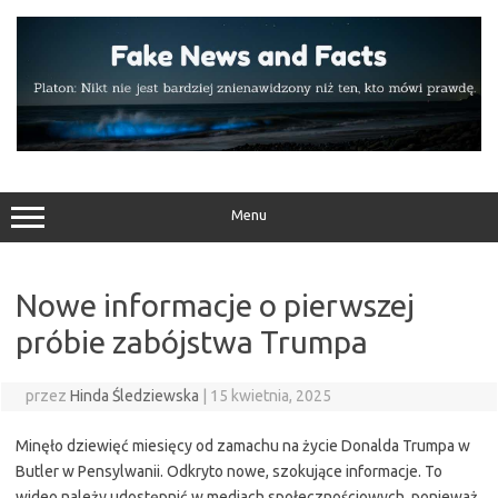
Przejdź
do
treści
Menu
Nowe informacje o pierwszej
próbie zabójstwa Trumpa
przez
Hinda Śledziewska
|
15 kwietnia, 2025
Minęło dziewięć miesięcy od zamachu na życie Donalda Trumpa w
Butler w Pensylwanii. Odkryto nowe, szokujące informacje. To
wideo należy udostępnić w mediach społecznościowych, ponieważ