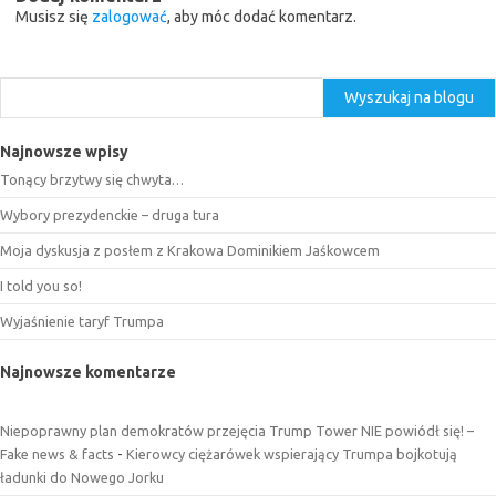
Musisz się
zalogować
, aby móc dodać komentarz.
Szukaj
Wyszukaj na blogu
Najnowsze wpisy
Tonący brzytwy się chwyta…
Wybory prezydenckie – druga tura
Moja dyskusja z posłem z Krakowa Dominikiem Jaśkowcem
I told you so!
Wyjaśnienie taryf Trumpa
Najnowsze komentarze
Niepoprawny plan demokratów przejęcia Trump Tower NIE powiódł się! –
Fake news & facts
-
Kierowcy ciężarówek wspierający Trumpa bojkotują
ładunki do Nowego Jorku