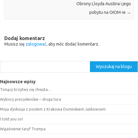
Obrony Lloyda Austina i jego
pobytu na OIOM-ie
→
Dodaj komentarz
Musisz się
zalogować
, aby móc dodać komentarz.
Szukaj
Wyszukaj na blogu
Najnowsze wpisy
Tonący brzytwy się chwyta…
Wybory prezydenckie – druga tura
Moja dyskusja z posłem z Krakowa Dominikiem Jaśkowcem
I told you so!
Wyjaśnienie taryf Trumpa