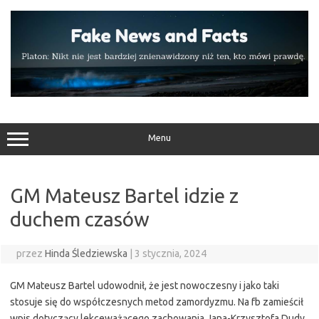
Przejdź
do
treści
Menu
GM Mateusz Bartel idzie z
duchem czasów
przez
Hinda Śledziewska
|
3 stycznia, 2024
GM Mateusz Bartel udowodnił, że jest nowoczesny i jako taki
stosuje się do współczesnych metod zamordyzmu. Na fb zamieścił
wpis dotyczący lekceważącego zachowania Jana-Krzysztofa Dudy,